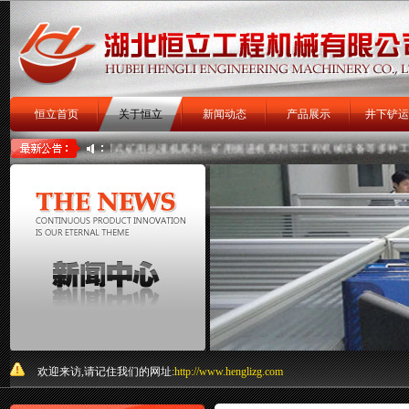
恒立首页
关于恒立
新闻动态
产品展示
井下铲运
胎式、大坡度履带式矿用扒渣机系列、矿用掘进机系列等工程机械设备等多种工程机械的
扒渣机
扒矿机
关于我们
欢迎来访,请记住我们的网址:
http://www.henglizg.com