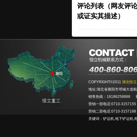
评论列表（网友评
或证实其描述）
COPYRIGHT©2011
湖北恒立
地址:湖北省襄阳市邓城大道航空航
销售热线：18186258888 E-ma
营销一部电话:0710-3157155 0
营销二部电话:0710-3157188 0
关键词：
铲运机
,
地下铲运机
,
E-mail：hlgcjx@hengliem.c