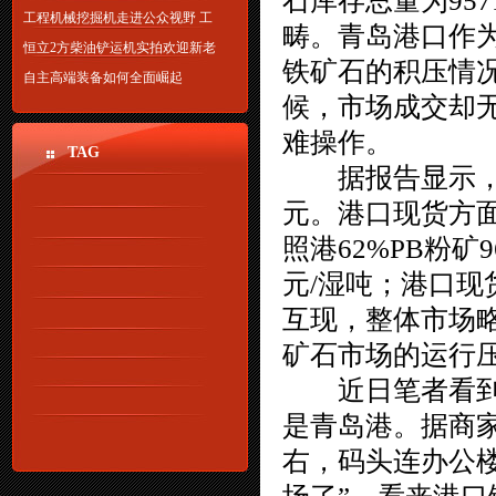
石库存总量为95
工程机械挖掘机走进公众视野 工
畴。
青岛港
口作
恒立2方柴油铲运机实拍欢迎新老
铁矿石的积压情
自主高端装备如何全面崛起
候，市场成交却
难操作。
TAG
据报告显示，6日
元。港口现货方
照港
62%PB粉矿9
元/湿吨；港口
互现，整体市场
矿石市场的运行
近日笔者看到消
是青岛港。据商家
右，码头连办公