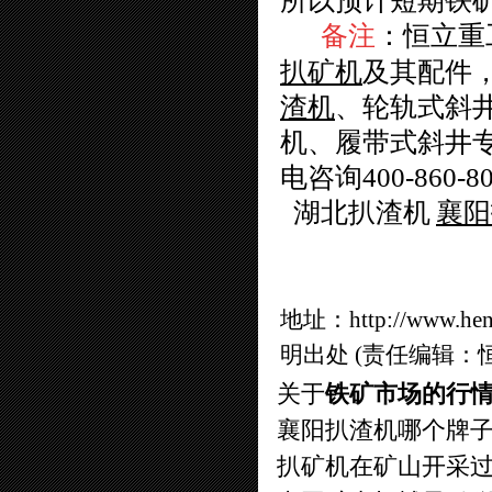
所以预计短期铁
备注
：
恒立重
扒矿机
及其配件
渣机
、
轮轨式斜
机
、
履带式斜井
电咨询400-860-806
湖北扒渣机
襄阳
地址：
http://www.he
明出处 (责任编辑：
关于
铁矿市场的行
襄阳扒渣机哪个牌
扒矿机在矿山开采过