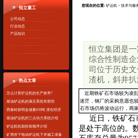
您现在的位置:
铲运机
>
技术与服
恒立重工
公司动态
行业动态
产品知识
恒立集团是一
综合性制造企
司位于历史文
渣机，斜井扒
热点文章
近期铁矿石市场较为凌
怎么计算铲运机的生产效率?
迷茫，钢厂的采购意愿也
柴油铲运机的液压系统有那些
石市场仍将波动运行，商
西秦岭探明金储量650吨 潜在经济
近日，铁矿石
柴油铲运机的三点动力系统介绍
铲运机轮胎拆装顺序介绍
是处于高位的。
矿用井下电动铲运机下井施工准备