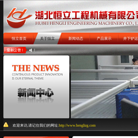
恒立首页
关于恒立
新闻动态
产品展示
井下铲运
扒渣机
扒矿机
关于我们
欢迎来访,请记住我们的网址:
http://www.henglizg.com