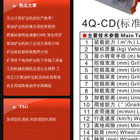
热点文章
怎么计算铲运机的生产效率?
柴油铲运机的液压系统有那些
西秦岭探明金储量650吨 潜在经济
柴油铲运机的三点动力系统介绍
铲运机轮胎拆装顺序介绍
矿用井下电动铲运机下井施工准备
工程机械挖掘机走进公众视野 工
恒立2方柴油铲运机实拍欢迎新老
自主高端装备如何全面崛起
TAG
加强型扒渣机
80加强型扒渣机