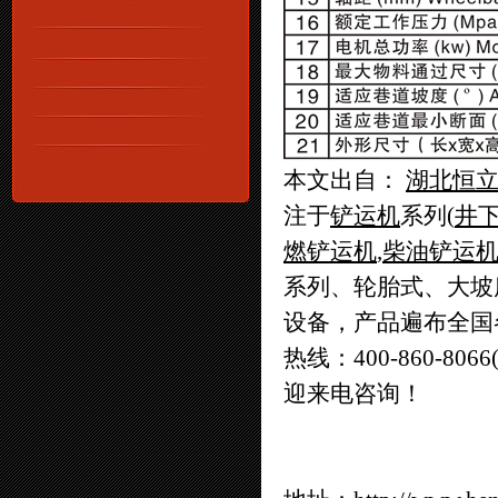
本文出自：
湖北恒
注于
铲运机
系列(
井
燃铲运机
,
柴油铲运
系列、轮胎式、大坡
设备，产品遍布全国
热线：400-860-806
迎来电咨询！