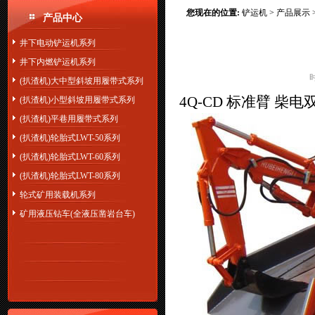
您现在的位置:
铲运机
>
产品展示
产品中心
井下电动铲运机系列
井下内燃铲运机系列
(扒渣机)大中型斜坡用履带式系列
4Q-CD 标准臂 柴电
(扒渣机)小型斜坡用履带式系列
(扒渣机)平巷用履带式系列
(扒渣机)轮胎式LWT-50系列
(扒渣机)轮胎式LWT-60系列
(扒渣机)轮胎式LWT-80系列
轮式矿用装载机系列
矿用液压钻车(全液压凿岩台车)