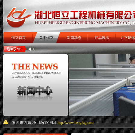
恒立首页
关于恒立
新闻动态
产品展示
井下铲运
扒渣机
扒矿机
关于我们
欢迎来访,请记住我们的网址:
http://www.henglizg.com