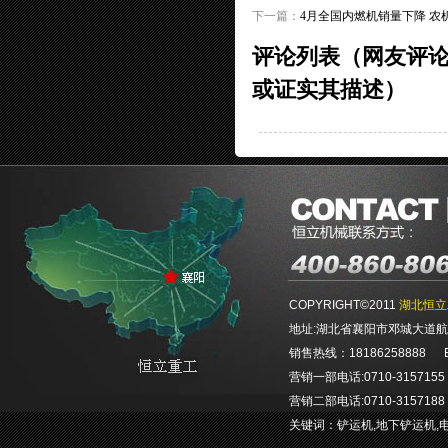
下一篇：
4月全国内燃机销量下降 农
评论列表（网友评
或证实其描述）
COPYRIGHT©2011
湖北恒立
地址:湖北省襄阳市邓城大道航空航
销售热线：18186258888 E-ma
营销一部电话:0710-3157155 0
营销二部电话:0710-3157188 0
关键词：
铲运机
,
地下铲运机
,