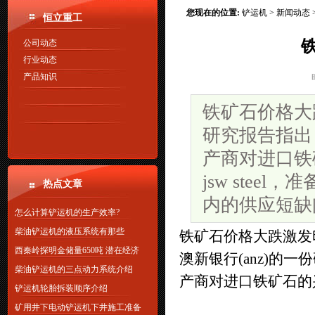
您现在的位置:
铲运机
>
新闻动态
恒立重工
公司动态
行业动态
产品知识
铁矿石价格大跌
研究报告指出
产商对进口铁
jsw ste
热点文章
内的供应短缺
怎么计算铲运机的生产效率?
柴油铲运机的液压系统有那些
铁矿石价格大跌激发
西秦岭探明金储量650吨 潜在经济
澳新银行(anz)的
柴油铲运机的三点动力系统介绍
产商对进口铁矿石的
铲运机轮胎拆装顺序介绍
矿用井下电动铲运机下井施工准备