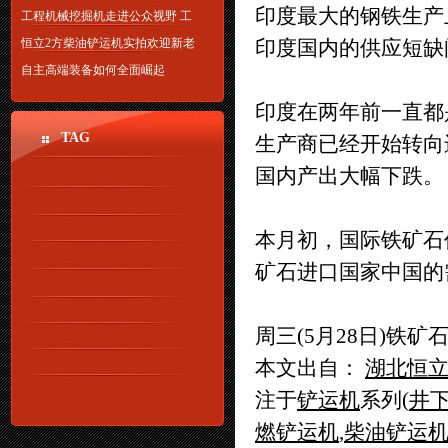
印度最大的钢铁生产上
工程机械挖掘机走进公众视野 工
恒立2方柴油铲运机实拍欢迎新老
印度国内的供应短缺
自主高端装备如何全面崛起
印度在两年前一直都
TAG
生产商已经开始转向
国内产出大幅下跌。
本月初，国际铁矿石
矿石进口国家中国的
周三(5月28日)铁矿
本文出自：
湖北恒
注于
铲运机
系列(
井
燃铲运机
,
柴油铲运