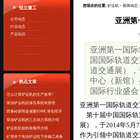
您现在的位置:
铲运机
>
新闻动态
恒立重工
亚洲第
公司动态
行业动态
产品知识
亚洲第一国际
国国际轨道交通
道交通展），于
中心（新馆）
热点文章
国际行业盛会
怎么计算铲运机的生产效率?
柴油铲运机的液压系统有那些
亚洲第一国际轨道交
西秦岭探明金储量650吨 潜在经济
第十届中国国际轨道交
柴油铲运机的三点动力系统介绍
展），于2014年5
铲运机轮胎拆装顺序介绍
作为引领中国轨道交
矿用井下电动铲运机下井施工准备