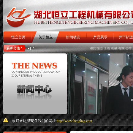
恒立首页
关于恒立
新闻动态
产品展示
井下铲运
扒渣机
扒矿机
关于我们
湖北恒立工程机械有限公司
是专
欢迎来访,请记住我们的网址:
http://www.henglizg.com