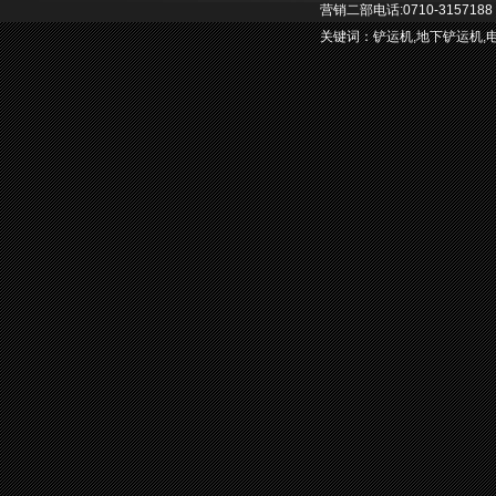
营销二部电话:0710-3157188 0
关键词：
铲运机
,
地下铲运机
,
E-mail：hlgcjx@hengliem.c