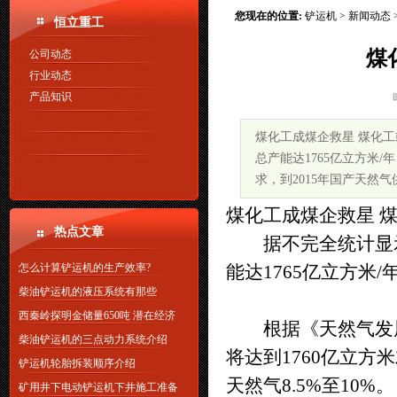
您现在的位置:
铲运机
>
新闻动态
恒立重工
煤
公司动态
行业动态
产品知识
煤化工成煤企救星 煤化工
总产能达1765亿立方米/
求，到2015年国产天然气
煤化工成煤企救星 
热点文章
据不完全统计显示
怎么计算铲运机的生产效率?
能达1765亿立方米/
柴油铲运机的液压系统有那些
西秦岭探明金储量650吨 潜在经济
根据《天然气发展“
柴油铲运机的三点动力系统介绍
将达到1760亿立方
铲运机轮胎拆装顺序介绍
天然气8.5%至10%。
矿用井下电动铲运机下井施工准备