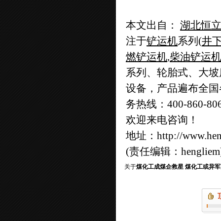
本文出自：
湖北恒
注于
铲运机
系列(
井
燃铲运机
,
柴油铲运
系列、轮胎式、大坡
设备，产品遍布全国
务热线：400-860-80
欢迎来电咨询！
地址：
http://www.he
(责任编辑：hengliem
关于
煤化工成煤企救星 煤化工或异