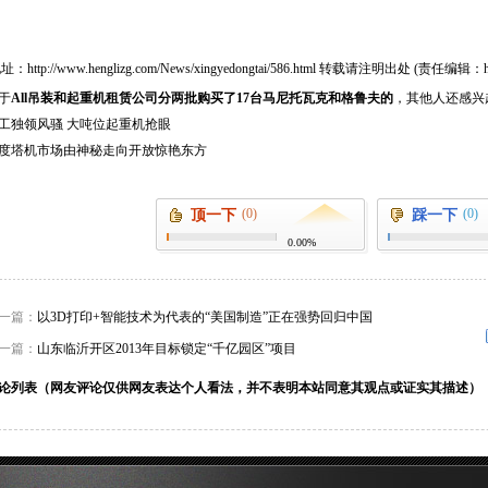
地址：
http://www.henglizg.com/News/xingyedongtai/586.html
转载请注明出处 (责任编辑：heng
于
All吊装和起重机租赁公司分两批购买了17台马尼托瓦克和格鲁夫的
，其他人还感兴
工独领风骚 大吨位起重机抢眼
度塔机市场由神秘走向开放惊艳东方
(0)
(0)
顶一下
踩一下
0.00%
一篇：
以3D打印+智能技术为代表的“美国制造”正在强势回归中国
一篇：
山东临沂开区2013年目标锁定“千亿园区”项目
论列表（网友评论仅供网友表达个人看法，并不表明本站同意其观点或证实其描述）