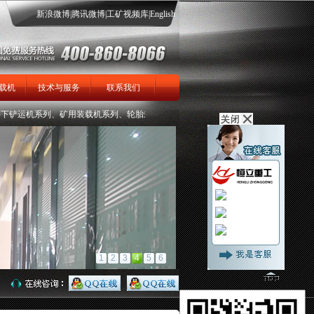
新浪微博
|
腾讯微博
|
工矿视频库
|
English
载机
技术与服务
联系我们
运机系列、矿用装载机系列、轮胎式、大坡度履带式矿用扒渣机系列、矿用掘进机系列等
1
2
3
4
5
6