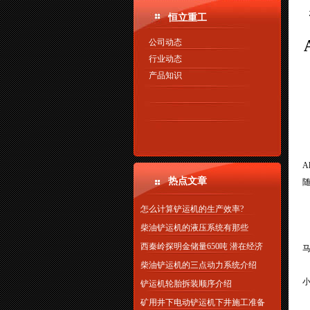
恒立重工
公司动态
行业动态
产品知识
热点文章
怎么计算铲运机的生产效率?
两
柴油铲运机的液压系统有那些
西秦岭探明金储量650吨 潜在经济
马
柴油铲运机的三点动力系统介绍
铲运机轮胎拆装顺序介绍
A
矿用井下电动铲运机下井施工准备