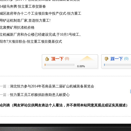
014骏马奔腾 恒立重工恭贺新春
城区政府举办十二个工业项目集中投产仪式-恒力重工
用铲运机制造厂家,首选恒力重工!
北襄樊矿用扒渣机价格
立机械新厂房和办公楼已经建设完成,于10月1号竣工。
阳市7大项目联合-恒立重工项目奠基仪式
(0)
(0)
顶一下
踩一下
0.00%
一篇：
湖北恒力参与2014年苍南县第二届矿山机械装备展览会
一篇：
恒力重工员工积极捐款救助患儿献爱心
论列表（网友评论仅供网友表达个人看法，并不表明本站同意其观点或证实其描述）