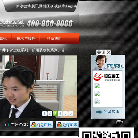
新浪微博
|
腾讯微博
|
工矿视频库
|
English
载机
技术与服务
联系我们
下铲运机系列、矿用装载机系列、轮胎式、大坡度履带式矿用扒渣机系列、矿用掘进机系
1
2
3
4
5
6