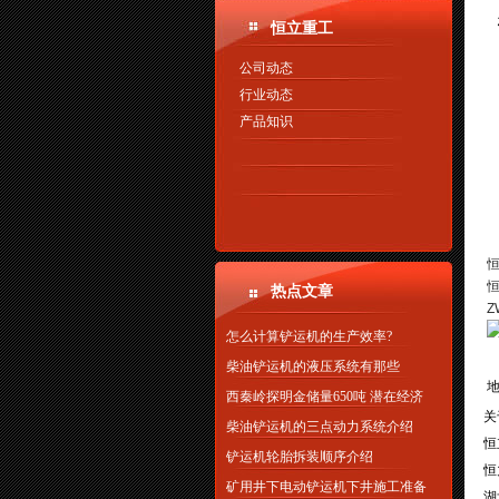
恒立重工
公司动态
行业动态
产品知识
热点文章
Z
怎么计算铲运机的生产效率?
柴油铲运机的液压系统有那些
西秦岭探明金储量650吨 潜在经济
关
柴油铲运机的三点动力系统介绍
恒
铲运机轮胎拆装顺序介绍
恒
矿用井下电动铲运机下井施工准备
湖