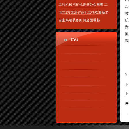
工程机械挖掘机走进公众视野 工
2
恒立2方柴油铲运机实拍欢迎新老
樊
自主高端装备如何全面崛起
矿
湖
恒
TAG
襄
上
下
评