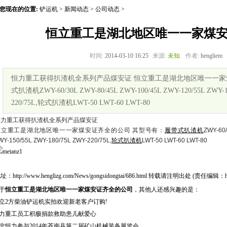
您现在的位置:
铲运机
>
新闻动态
>
公司动态
>
恒立重工是湖北地区唯一一家煤
时间:
2014-03-10 16:25
来源:
未知
作者:
hengliem
恒力重工获得扒渣机全系列产品煤安证 恒立重工是湖北地区唯一一家
式扒渣机ZWY-60/30L ZWY-80/45L ZWY-100/45L ZWY-120/55L ZWY-15
220/75L,轮式扒渣机LWT-50 LWT-60 LWT-80
恒力重工获得扒渣机全系列产品煤安证
恒立重工是湖北地区唯一一家煤安证齐全的公司 其型号有：
履带式扒渣机
ZWY-60/
WY-150/55L ZWY-180/75L ZWY-220/75L,
轮式扒渣机
LWT-50 LWT-60 LWT-80
地址：
http://www.henglizg.com/News/gongsidongtai/686.html
转载请注明出处 (责任编辑：heng
于
恒立重工是湖北地区唯一一家煤安证齐全的公司
，其他人还感兴趣的是：
立2方柴油铲运机实拍欢迎新老客户订购!
力重工员工积极捐款救助患儿献爱心
北恒力参与2014年苍南县第二届矿山机械装备展览会