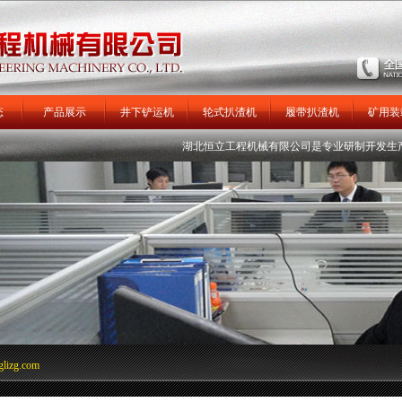
态
产品展示
井下铲运机
轮式扒渣机
履带扒渣机
矿用装
们
湖北恒立工程机械有限公司
是专业研制开发生产井
glizg.com